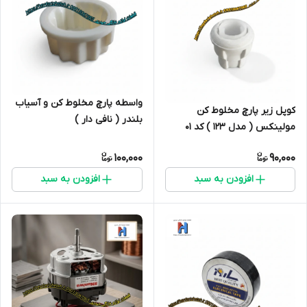
واسطه پارچ مخلوط کن و آسیاب
کوپل زیر پارچ مخلوط کن
بلندر ( نافی دار )
مولینکس ( مدل 123 ) کد 01
100,000
90,000
افزودن به سبد
افزودن به سبد