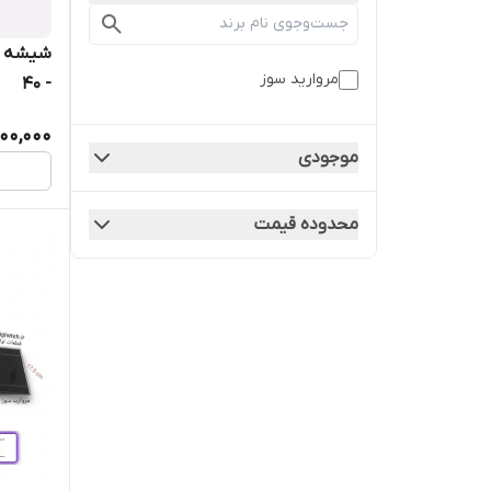
مروارید سوز
- 40
000,000
موجودی
محدوده قیمت