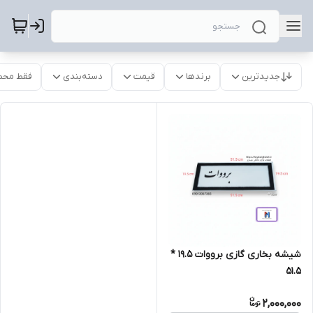
جدیدترین
برندها
قیمت
دسته‌بندی
فقط محص
شیشه بخاری گازی برووات 19.5 *
51.5
2,000,000