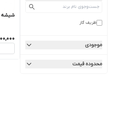
شیشه بخاری گ
ظریف گاز
00,000
موجودی
محدوده قیمت