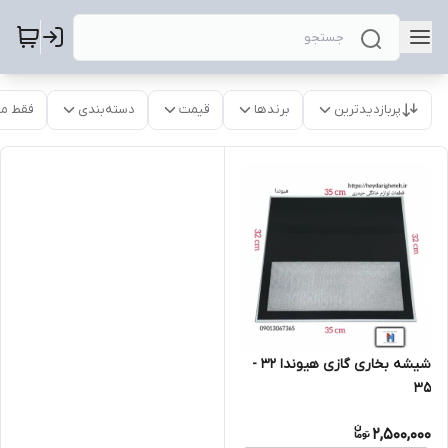
پربازدیدترین
برندها
قیمت
دسته‌بندی
فقط م
شیشه بخاری گازی هیوندا 32 -
35
2,500,000