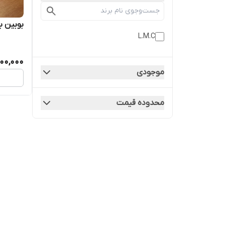
بوبین بخار
L.M.C
00,000
موجودی
محدوده قیمت