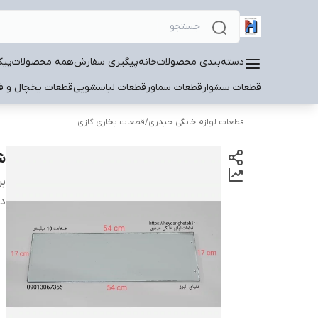
دسته‌بندی محصولات
خانه
پیگیری سفارش
همه محصولات
پیک
قطعات سشوار
قطعات سماور
قطعات لباسشویی
قطعات یخچال و فر
قطعات لوازم خانگی حیدری
/
قطعات بخاری گازی
شی
بر
دس