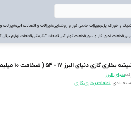
نیک و خوراک پز
تجهیزات جانبی نور و روشنایی
شیرالات و اتصالات آبی
شیرالات و 
یزر
قطعات اجاق گاز و تنور
قطعات کولر آبی
قطعات آبگرمکن
قطعات لوازم برقی آ
شه بخاری گازی دنیای البرز 17 - 54 ( ضخامت 10 میلیمتر )
ند:
دنیای البرز
ته‌بندی
:
قطعات بخاری گازی