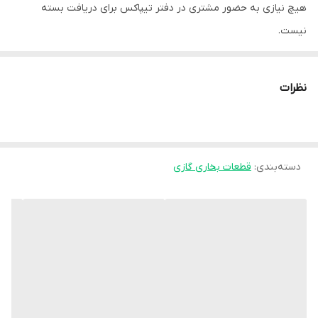
هیچ نیازی به حضور مشتری در دفتر تیپاکس برای دریافت بسته
نیست.
در صورت آسیب دیدگی محصول داخل بار تیپاکس تمامی مسئولیت آن
بر عهده فروشنده می‌باشد و خسارت مشتری به طور کامل از طرف
نظرات
فروشگاه پرداخت خواهد شد.
دسته‌بندی
:
قطعات بخاری گازی