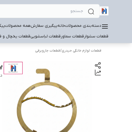
دسته‌بندی محصولات
خانه
پیگیری سفارش
همه محصولات
پیک
قطعات سشوار
قطعات سماور
قطعات لباسشویی
قطعات یخچال و فر
قطعات لوازم خانگی حیدری
/
قطعات جاروبرقی
پ
دس