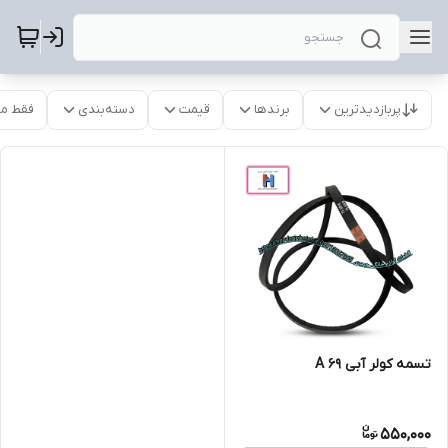
پربازدیدترین
برندها
قیمت
دسته‌بندی
فقط م
تسمه کولر آبی A 69
550,000