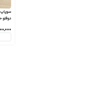
سوپاپ 
دوقلو حا
00,000