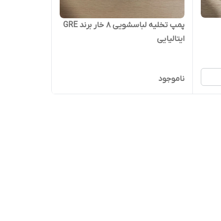
پمپ تخلیه لباسشویی 8 خار برند GRE
ایتالیایی
ناموجود