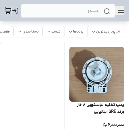
پربازدیدترین
برندها
قیمت
دسته‌بندی
فقط م
پمپ تخلیه لباسشویی 8 خار
برند GRE ایتالیایی
2,000,000