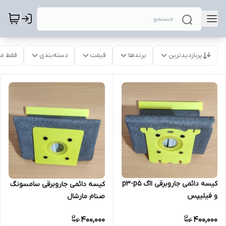
پربازدیدترین
برندها
قیمت
دسته‌بندی
فقط م
کیسه دائمی جاروبرقی ااگ p3-p5
کیسه دائمی جاروبرقی سامسونگ
و فیلیپس
صنام مارشال
400,000
400,000