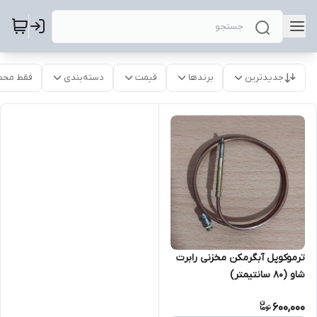
جدیدترین
برندها
قیمت
دسته‌بندی
فقط محص
ترموکوپل آبگرمکن مخزنی رابرت
شاو (80 سانتیمتر)
600,000