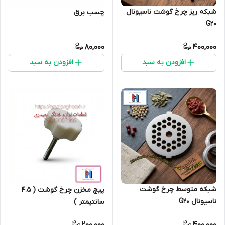
شبکه ریز چرخ گوشت ناسیونال
چسب برق
G20
80,000
400,000
افزودن به سبد
افزودن به سبد
شبکه متوسط چرخ گوشت
پیچ مخزن چرخ گوشت ( 4.5
ناسیونال G20
سانتیمتر )