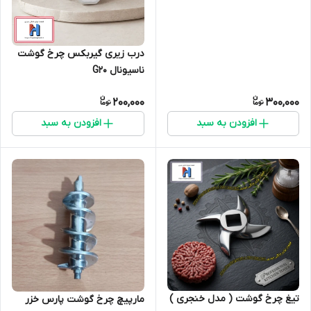
درب زیری گیربکس چرخ گوشت
ناسیونال G20
200,000
300,000
افزودن به سبد
افزودن به سبد
تیغ چرخ گوشت ( مدل خنجری )
مارپیچ چرخ گوشت پارس خزر