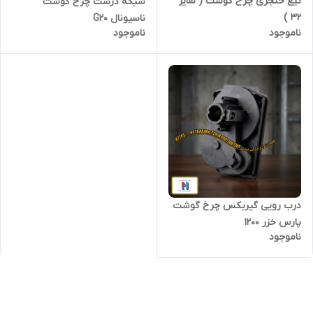
تیغ خنجری چرخ گوشت ( سایز
شبکه درشت چرخ گوشت
32 )
ناسیونال G20
ناموجود
ناموجود
درب رویی گیربکس چرخ گوشت
پارس خزر 1200
ناموجود