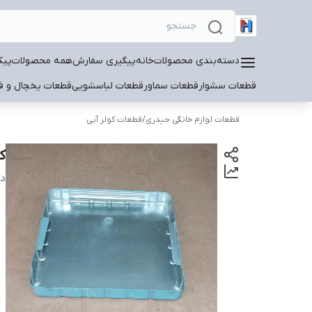
دسته‌بندی محصولات
خانه
پیگیری سفارش
همه محصولات
پیک
قطعات سشوار
قطعات سماور
قطعات لباسشویی
قطعات یخچال و فر
قطعات لوازم خانگی حیدری
/
قطعات کولر آبی
کفی
دس