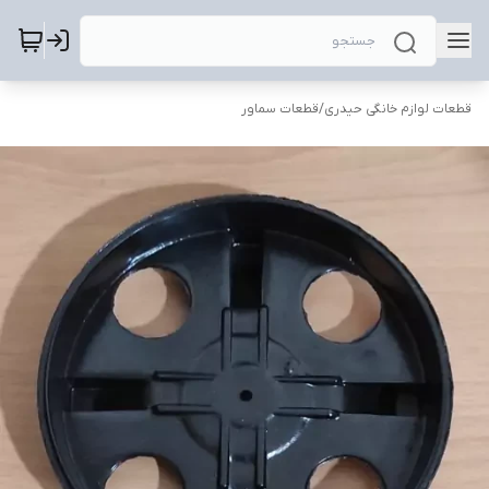
قطعات لوازم خانگی حیدری
/
قطعات سماور