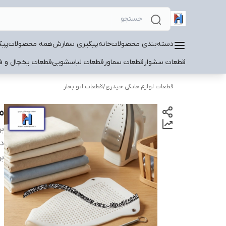
دسته‌بندی محصولات
خانه
پیگیری سفارش
همه محصولات
پیک
قطعات سشوار
قطعات سماور
قطعات لباسشویی
قطعات یخچال و فر
قطعات لوازم خانگی حیدری
/
قطعات اتو بخار
م
بر
دس
بر