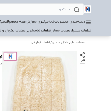
دسته‌بندی محصولات
خانه
پیگیری سفارش
همه محصولات
پیک
قطعات سشوار
قطعات سماور
قطعات لباسشویی
قطعات یخچال و فر
قطعات لوازم خانگی حیدری
/
قطعات کولر آبی
پو
دس