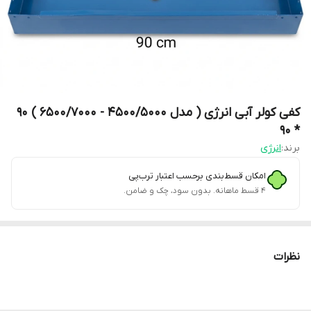
کفی کولر آبی انرژی ( مدل 4500/5000 - 6500/7000 ) 90
* 90
برند:
انرژی
امکان قسط‌بندی برحسب اعتبار ترب‌پی
۴ قسط ماهانه. بدون سود، چک و ضامن.
نظرات