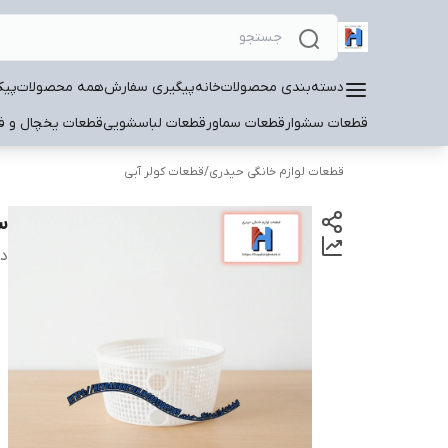
دسته‌بندی محصولات
خانه
پیگیری سفارش
همه محصولات
پیک
قطعات سشوار
قطعات سماور
قطعات لباسشویی
قطعات یخچال و فر
قطعات لوازم خانگی حیدری
/
قطعات کولر آبی
س
دس