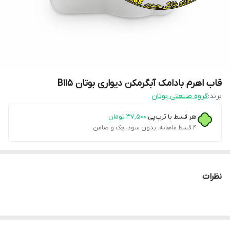
قاب اهرم بادامک آبگرمکن دیواری بوتان B115
برند:
گروه صنعتی بوتان
هر قسط با ترب‌پی:
۳۷٬۵۰۰
تومان
۴ قسط ماهانه. بدون سود، چک و ضامن.
نظرات