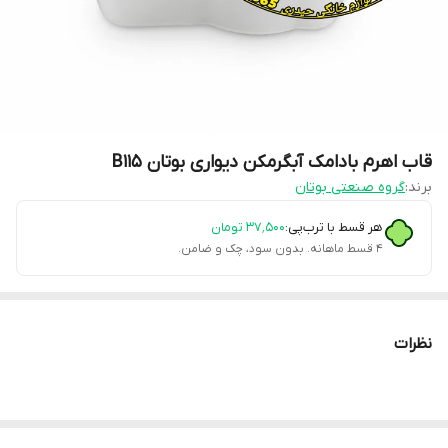
قاب اهرم بادامک آبگرمکن دیواری بوتان B115
برند:
گروه صنعتی بوتان
هر قسط با ترب‌پی:
۳۷٬۵۰۰
تومان
۴ قسط ماهانه. بدون سود، چک و ضامن.
نظرات