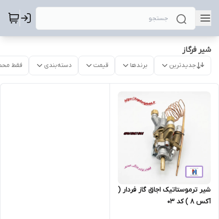
شیر فرگاز
جدیدترین
برندها
قیمت
دسته‌بندی
فقط محص
شیر ترموستاتیک اجاق گاز فردار (
آکس 8 ) کد 03