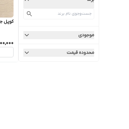
کوپل جار
موجودی
00,000
محدوده قیمت