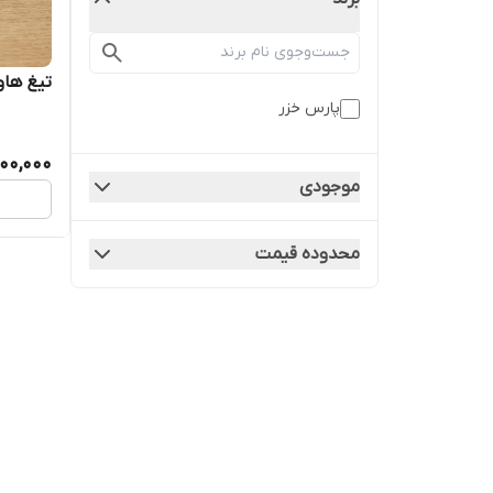
تیغ هاون پا
پارس خزر
00,000
موجودی
محدوده قیمت