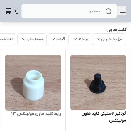
کلید هاون
جدیدترین
برندها
قیمت
دسته‌بندی
فقط محص
گردگیر لاستیکی کلید هاون
رابط کلید هاون مولینکس 123
مولینکس