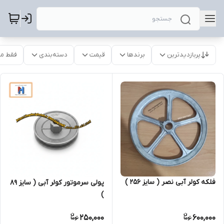
پربازدیدترین
برندها
قیمت
دسته‌بندی
فقط م
فلکه کولر آبی نصر ( سایز 256 )
پولی سرموتور کولر آبی ( سایز 89
)
250,000
600,000