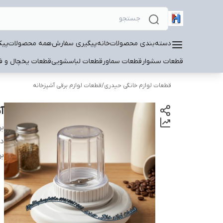
دسته‌بندی محصولات
خانه
پیگیری سفارش
همه محصولات
پیک
قطعات سشوار
قطعات سماور
قطعات لباسشویی
قطعات یخچال و فر
قطعات لوازم خانگی حیدری
/
قطعات لوازم برقی آشپزخانه
آس
بر
دس
بر