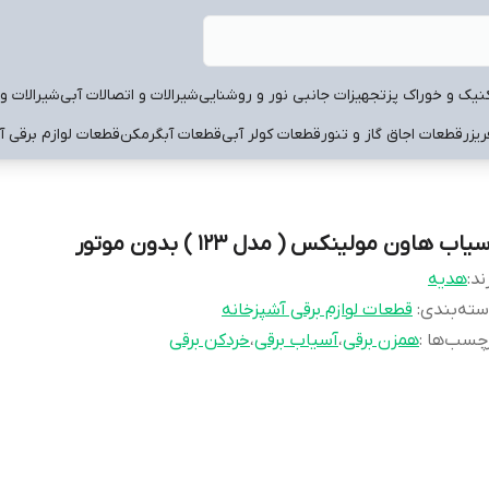
نیک و خوراک پز
تجهیزات جانبی نور و روشنایی
شیرالات و اتصالات آبی
شیرالات و 
یزر
قطعات اجاق گاز و تنور
قطعات کولر آبی
قطعات آبگرمکن
قطعات لوازم برقی آ
یاب هاون مولینکس ( مدل 123 ) بدون موتور
ند:
هدیه
ته‌بندی
:
قطعات لوازم برقی آشپزخانه
چسب‌ها :
همزن برقی
،
آسیاب برقی
،
خردکن برقی