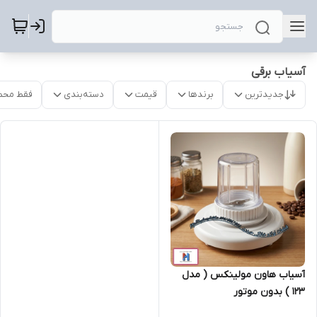
آسیاب برقی
جدیدترین
برندها
قیمت
دسته‌بندی
فقط محص
آسیاب هاون مولینکس ( مدل
123 ) بدون موتور